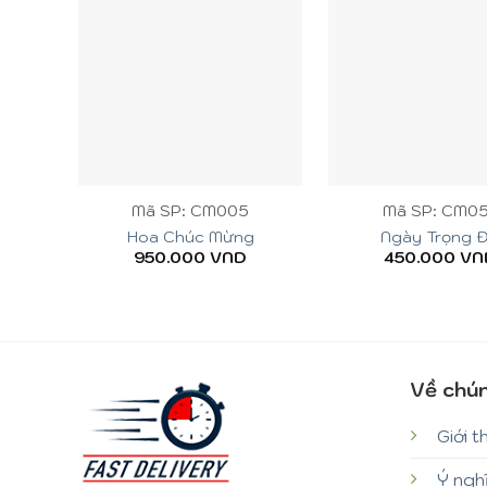
+
+
Mã SP: CM005
Mã SP: CM0
Hoa Chúc Mừng
Ngày Trọng Đ
950.000
VND
450.000
VN
Về chún
Giới t
Ý ngh