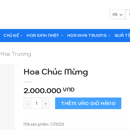
Tì
ki
CHỦ ĐỀ
HOA SINH NHẬT
HOA KHAI TRƯƠNG
QUÀ T
Khai Trương
Hoa Chúc Mừng
2.000.000
VND
Hoa Chúc Mừng số lượng
THÊM VÀO GIỎ HÀNG
Mã sản phẩm:
CM023