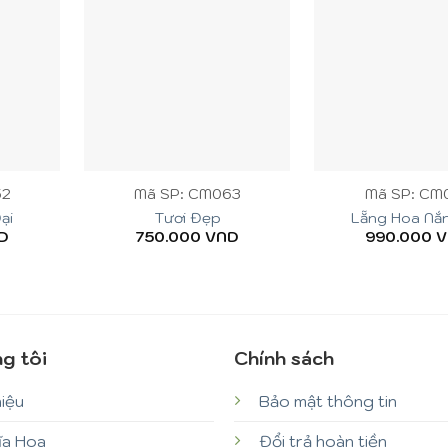
+
+
52
Mã SP: CM063
Mã SP: CM
ại
Tươi Đẹp
Lẵng Hoa Nắ
D
750.000
VND
990.000
V
g tôi
Chính sách
hiệu
Bảo mật thông tin
ĩa Hoa
Đổi trả hoàn tiền