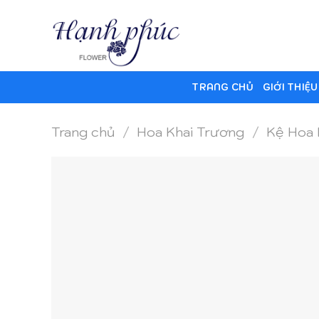
Skip
to
content
TRANG CHỦ
GIỚI THIỆU
Trang chủ
/
Hoa Khai Trương
/
Kệ Hoa 