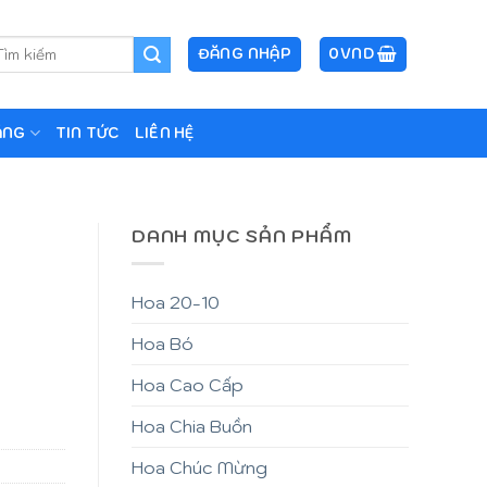
m
ĐĂNG NHẬP
0
VND
ếm:
ẶNG
TIN TỨC
LIÊN HỆ
DANH MỤC SẢN PHẨM
Hoa 20-10
Hoa Bó
Hoa Cao Cấp
Hoa Chia Buồn
Hoa Chúc Mừng