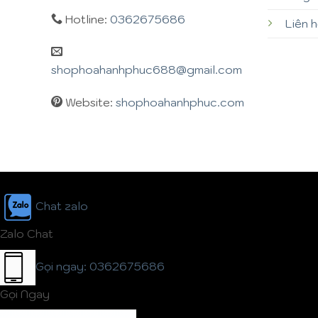
Hotline:
0362675686
Liên 
shophoahanhphuc688@gmail.com
Website:
shophoahanhphuc.com
Chat zalo
Zalo Chat
Gọi ngay: 0362675686
Gọi Ngay