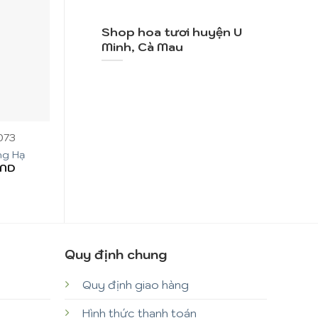
Shop hoa tươi huyện U
Minh, Cà Mau
+
+
073
Mã SP: CM011
Mã SP: C
ng Hạ
Hoa Chúc Mừng
Hoa Chúc
ND
1.290.000
VND
1.400.000
Quy định chung
Quy định giao hàng
Hình thức thanh toán