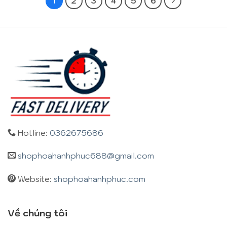
1
2
3
4
5
6
Hotline:
0362675686
shophoahanhphuc688@gmail.com
Website:
shophoahanhphuc.com
Về chúng tôi