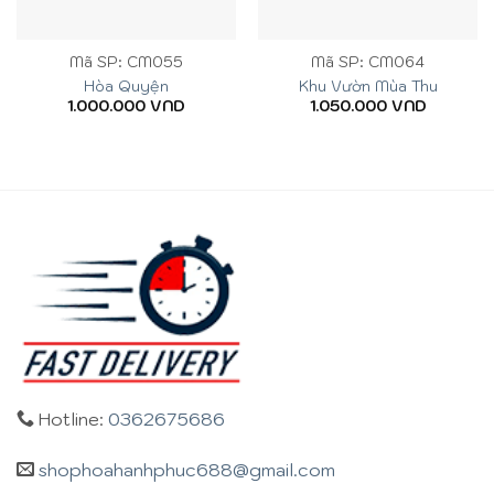
Mã SP: CM055
Mã SP: CM064
Hòa Quyện
Khu Vườn Mùa Thu
1.000.000
VND
1.050.000
VND
Hotline:
0362675686
shophoahanhphuc688@gmail.com