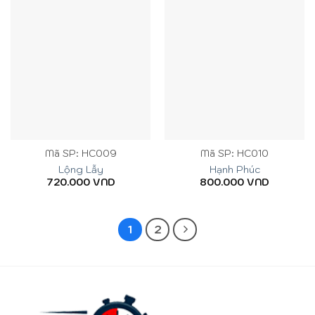
Mã SP: HC009
Mã SP: HC010
Lộng Lẫy
Hạnh Phúc
720.000
VND
800.000
VND
1
2