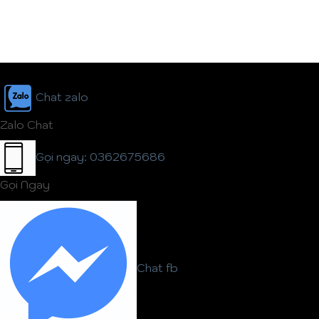
Chat zalo
Zalo Chat
Gọi ngay: 0362675686
Gọi Ngay
Chat fb