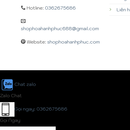
Hotline:
0362675686
Liên 
shophoahanhphuc688@gmail.com
Website:
shophoahanhphuc.com
Chat zalo
Zalo Chat
Gọi ngay: 0362675686
Gọi Ngay