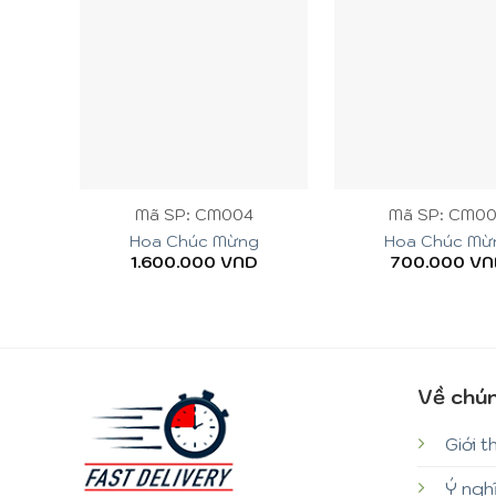
+
+
Mã SP: CM004
Mã SP: CM0
Hoa Chúc Mừng
Hoa Chúc Mừ
1.600.000
VND
700.000
VN
Về chún
Giới t
Ý ngh