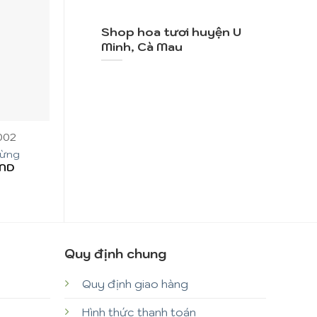
Shop hoa tươi huyện U
Minh, Cà Mau
+
+
002
Mã SP: CM007
Mã SP: C
Mừng
Hoa Chúc Mừng
Ngày Trọn
ND
900.000
VND
450.000
Quy định chung
Quy định giao hàng
Hình thức thanh toán