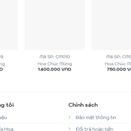
+
+
09
Mã SP: CM010
Mã SP: CM
ng
Hoa Chúc Mừng
Hoa Chúc 
D
1.400.000
VND
750.000
V
g tôi
Chính sách
hiệu
Bảo mật thông tin
ĩa Hoa
Đổi trả hoàn tiền