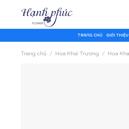
Skip
to
content
TRANG CHỦ
GIỚI THIỆU
Trang chủ
/
Hoa Khai Trương
/
Hoa Kha