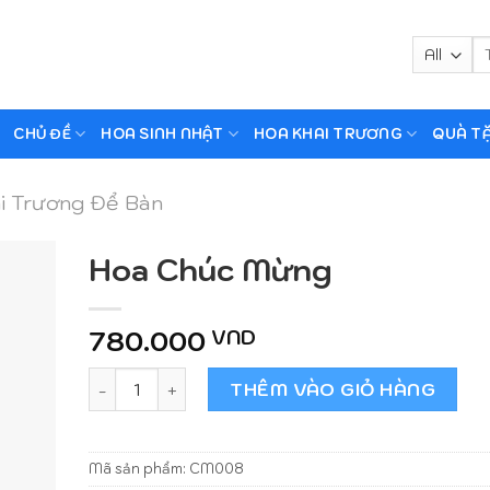
Tì
ki
CHỦ ĐỀ
HOA SINH NHẬT
HOA KHAI TRƯƠNG
QUÀ T
i Trương Để Bàn
Hoa Chúc Mừng
780.000
VND
Hoa Chúc Mừng số lượng
THÊM VÀO GIỎ HÀNG
Mã sản phẩm:
CM008