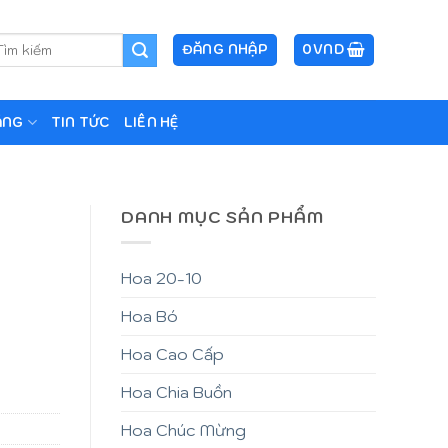
m
ĐĂNG NHẬP
0
VND
ếm:
ẶNG
TIN TỨC
LIÊN HỆ
DANH MỤC SẢN PHẨM
Hoa 20-10
Hoa Bó
Hoa Cao Cấp
Hoa Chia Buồn
Hoa Chúc Mừng