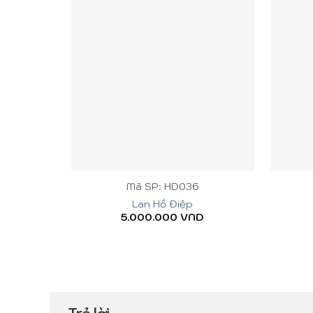
+
+
Mã SP: HD036
Lan Hồ Điệp
5.000.000
VND
Trả lời