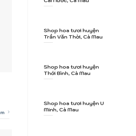
Cái Nước, Cà Mau
Shop hoa tươi huyện
Trần Văn Thời, Cà Mau
Shop hoa tươi huyện
+
+
Thới Bình, Cà Mau
Mã SP: TY085
Mã
Tỏ Tình
V
990.000
VND
2.1
Shop hoa tươi huyện U
Minh, Cà Mau
êm