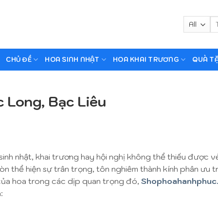
Tì
ki
CHỦ ĐỀ
HOA SINH NHẬT
HOA KHAI TRƯƠNG
QUÀ T
 Long, Bạc Liêu
sinh nhật, khai trương hay hội nghị không thể thiếu được 
òn thể hiện sự trân trọng, tôn nghiêm thành kính phân ưu 
 của hoa trong các dịp quan trọng đó,
Shophoahanhphuc
: