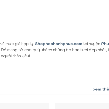
 và mức giá hợp lý
Shophoahanhphuc.com
tại huyện
Ph
. Để mang tới cho quý khách những bó hoa tươi đẹp nhất, 
người thân yêu!
xem th