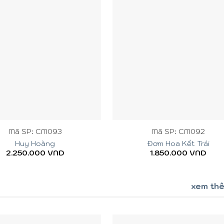
+
Mã SP: CM093
Mã SP: CM092
Huy Hoàng
Đơm Hoa Kết Trái
2.250.000
VND
1.850.000
VND
xem th