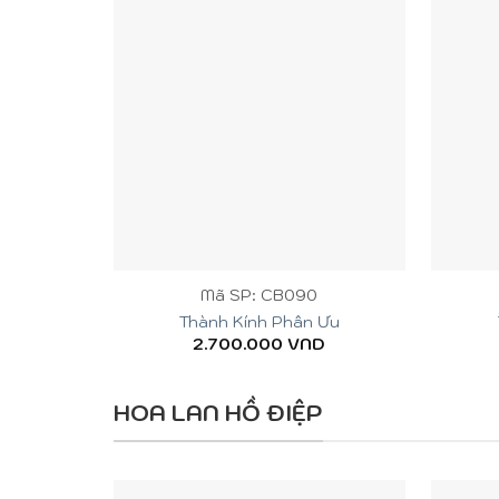
+
+
Mã SP: CB090
Thành Kính Phân Ưu
2.700.000
VND
HOA LAN HỒ ĐIỆP