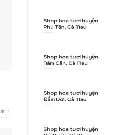
Shop hoa tươi huyện
Phú Tân, Cà Mau
Shop hoa tươi huyện
Năm Căn, Cà Mau
+
+
Mã SP: TY083
Mã
Vườn Hồng
2.100.000
VND
1.
Shop hoa tươi huyện
Đầm Dơi, Cà Mau
êm
Shop hoa tươi huyện