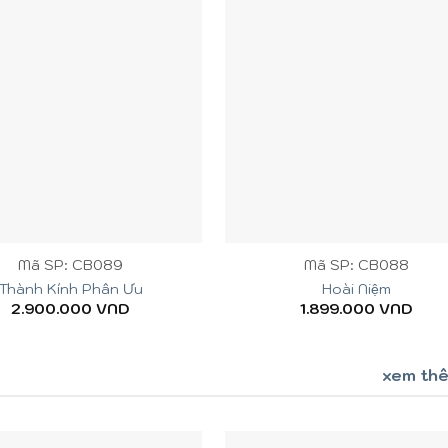
+
Mã SP: CB089
Mã SP: CB088
Thành Kính Phân Ưu
Hoài Niệm
2.900.000
VND
1.899.000
VND
xem th