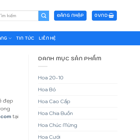
m
ĐĂNG NHẬP
0
VND
ếm:
ẶNG
TIN TỨC
LIÊN HỆ
DANH MỤC SẢN PHẨM
Hoa 20-10
Hoa Bó
vẻ đẹp
Hoa Cao Cấp
trong
Hoa Chia Buồn
.com
tại
Hoa Chúc Mừng
Hoa Cưới