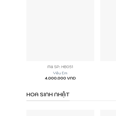
+
+
Mã SP: HB051
Yêu Em
4.000.000
VND
HOA SINH NHẬT