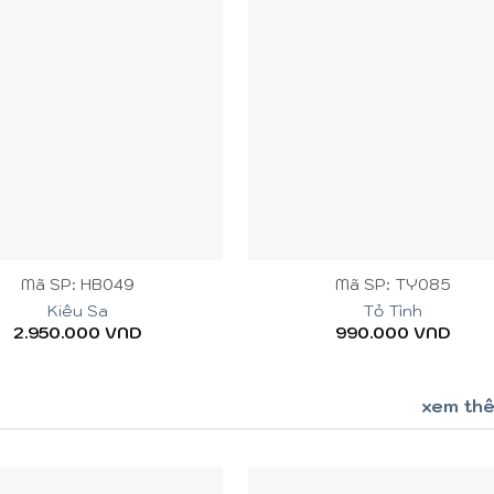
+
Mã SP: HB049
Mã SP: TY085
Kiêu Sa
Tỏ Tình
2.950.000
VND
990.000
VND
xem th