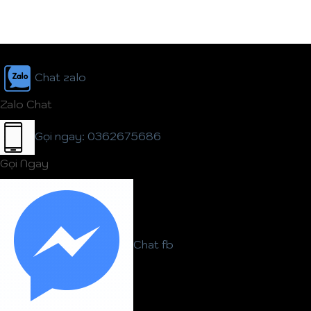
Chat zalo
Zalo Chat
Gọi ngay: 0362675686
Gọi Ngay
Chat fb