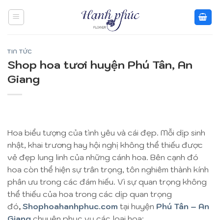
Skip
to
content
TIN TỨC
Shop hoa tươi huyện Phú Tân, An
Giang
Hoa biểu tượng của tình yêu và cái đẹp. Mỗi dịp sinh
nhật, khai trương hay hội nghị không thể thiếu được
vẻ đẹp lung linh của những cánh hoa. Bên cạnh đó
hoa còn thể hiện sự trân trọng, tôn nghiêm thành kính
phân ưu trong các đám hiếu. Vì sự quan trọng không
thể thiếu của hoa trong các dịp quan trọng
đó
,
Shophoahanhphuc.com
tại huyện
Phú Tân – An
Giang
chuyên phục vụ các loại hoa: