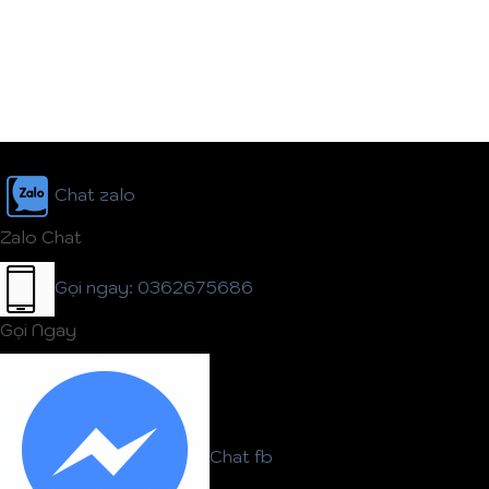
Chat zalo
Zalo Chat
Gọi ngay: 0362675686
Gọi Ngay
Chat fb