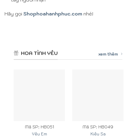
Hãy gọi
Shophoahanhphuc.com
nhé!
HOA TÌNH YÊU
xem thêm
Mã SP: HB051
Mã SP: HB049
Yêu Em
Kiêu Sa