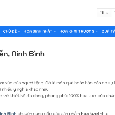
Tì
ki
CHỦ ĐỀ
HOA SINH NHẬT
HOA KHAI TRƯƠNG
QUÀ T
ễn, Ninh Bình
 cảm xúc của người tặng. Nó là món quà hoàn hảo cần có sự
 nhiều ý nghĩa khác nhau;
ơi với thiết kế đa dạng, phong phú; 100% hoa tươi của chún
inh Bình
chuyên cung cấp các sản phẩm
hoa tươi
như: