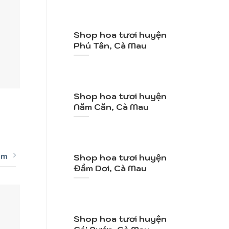
Shop hoa tươi huyện
Phú Tân, Cà Mau
+
+
Shop hoa tươi huyện
Mã SP: TY083
Mã
Năm Căn, Cà Mau
Vườn Hồng
2.100.000
VND
1.
êm
Shop hoa tươi huyện
Đầm Dơi, Cà Mau
Shop hoa tươi huyện