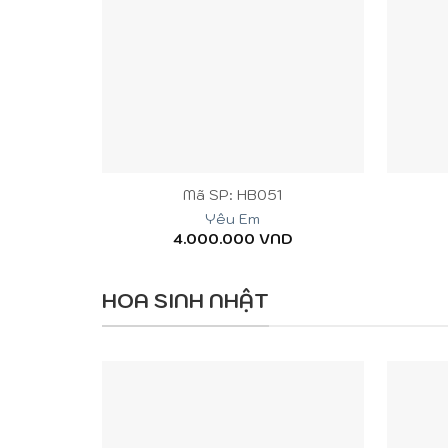
+
+
Mã SP: HB051
Yêu Em
4.000.000
VND
HOA SINH NHẬT