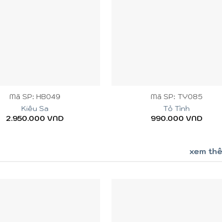
+
Mã SP: HB049
Mã SP: TY085
Kiêu Sa
Tỏ Tình
2.950.000
VND
990.000
VND
xem th