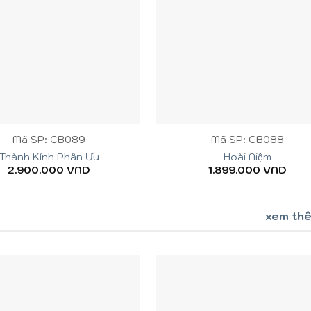
+
Mã SP: CB089
Mã SP: CB088
Thành Kính Phân Ưu
Hoài Niệm
2.900.000
VND
1.899.000
VND
xem th