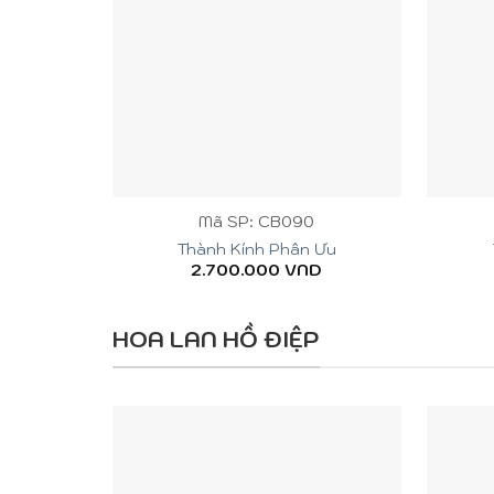
+
+
Mã SP: CB090
Thành Kính Phân Ưu
2.700.000
VND
HOA LAN HỒ ĐIỆP