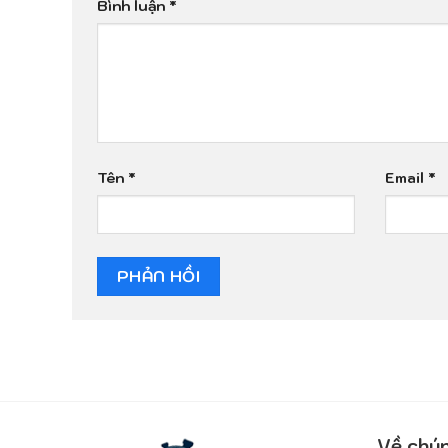
Bình luận
*
Tên
*
Email
*
Về chún