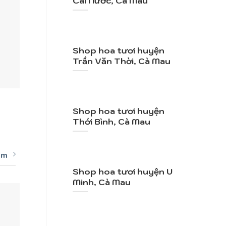
Cái Nước, Cà Mau
Shop hoa tươi huyện
Trần Văn Thời, Cà Mau
+
+
Mã SP: TY085
Mã
Shop hoa tươi huyện
Tỏ Tình
V
Thới Bình, Cà Mau
990.000
VND
2.1
êm
Shop hoa tươi huyện U
Minh, Cà Mau