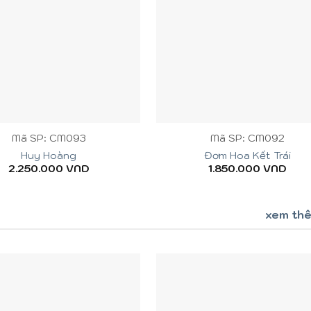
+
Mã SP: CM093
Mã SP: CM092
Huy Hoàng
Đơm Hoa Kết Trái
2.250.000
VND
1.850.000
VND
xem th