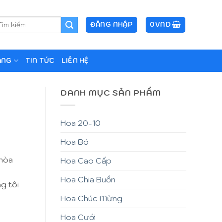
m
ĐĂNG NHẬP
0
VND
ếm:
ẶNG
TIN TỨC
LIÊN HỆ
DANH MỤC SẢN PHẨM
Hoa 20-10
Hoa Bó
 hòa
Hoa Cao Cấp
Hoa Chia Buồn
g tôi
Hoa Chúc Mừng
Hoa Cưới