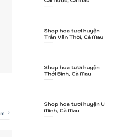
Cái Nước, Cà Mau
Shop hoa tươi huyện
Trần Văn Thời, Cà Mau
Shop hoa tươi huyện
+
+
Thới Bình, Cà Mau
Mã SP: TY085
Mã
Tỏ Tình
V
990.000
VND
2.1
Shop hoa tươi huyện U
Minh, Cà Mau
êm