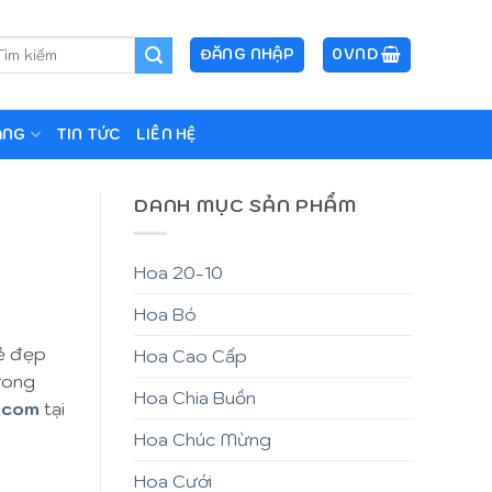
m
ĐĂNG NHẬP
0
VND
ếm:
ẶNG
TIN TỨC
LIÊN HỆ
DANH MỤC SẢN PHẨM
Hoa 20-10
Hoa Bó
vẻ đẹp
Hoa Cao Cấp
trong
Hoa Chia Buồn
.com
tại
Hoa Chúc Mừng
Hoa Cưới