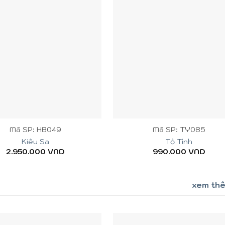
+
Mã SP: HB049
Mã SP: TY085
Kiêu Sa
Tỏ Tình
2.950.000
VND
990.000
VND
xem th