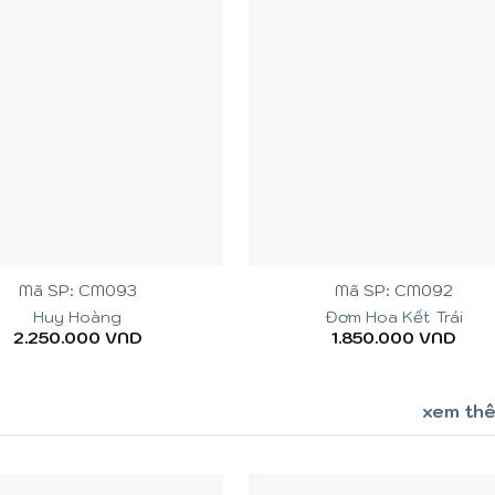
+
Mã SP: CM093
Mã SP: CM092
Huy Hoàng
Đơm Hoa Kết Trái
2.250.000
VND
1.850.000
VND
xem th