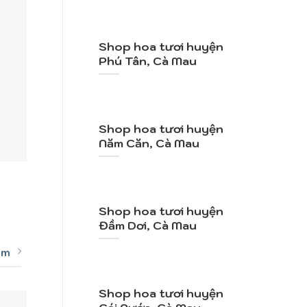
Shop hoa tươi huyện
Phú Tân, Cà Mau
Shop hoa tươi huyện
Năm Căn, Cà Mau
+
+
Mã SP: TY083
Mã
Vườn Hồng
2.100.000
VND
1.
Shop hoa tươi huyện
Đầm Dơi, Cà Mau
êm
Shop hoa tươi huyện