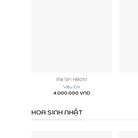
+
+
Mã SP: HB051
Yêu Em
4.000.000
VND
HOA SINH NHẬT