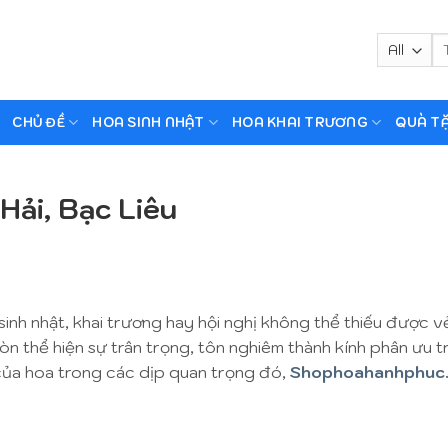
Tì
ki
CHỦ ĐỀ
HOA SINH NHẬT
HOA KHAI TRƯƠNG
QUÀ T
ải, Bạc Liêu
sinh nhật, khai trương hay hội nghị không thể thiếu được 
òn thể hiện sự trân trọng, tôn nghiêm thành kính phân ưu 
 của hoa trong các dịp quan trọng đó,
Shophoahanhphuc