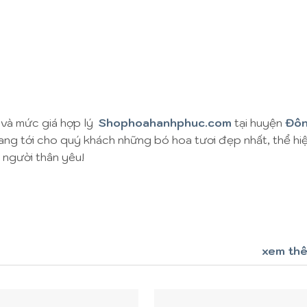
 và mức giá hợp lý
Shophoahanhphuc.com
tại huyện
Đôn
mang tới cho quý khách những bó hoa tươi đẹp nhất, thể hi
người thân yêu!
xem th