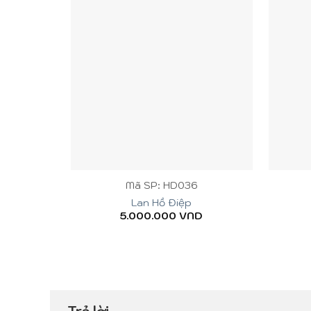
+
+
Mã SP: HD036
Lan Hồ Điệp
5.000.000
VND
Trả lời