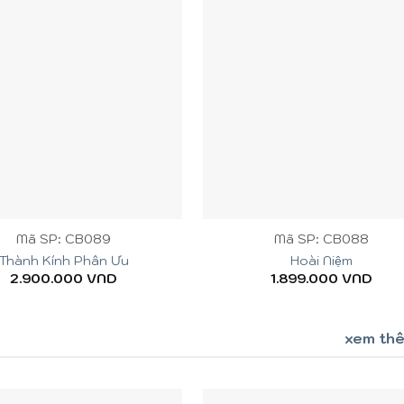
+
Mã SP: CB089
Mã SP: CB088
Thành Kính Phân Ưu
Hoài Niệm
2.900.000
VND
1.899.000
VND
xem th