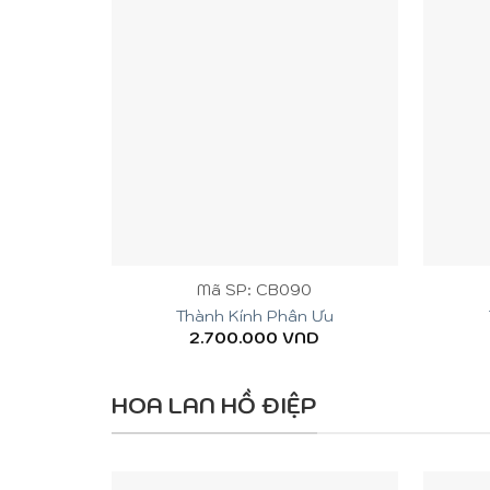
+
+
Mã SP: CB090
Thành Kính Phân Ưu
2.700.000
VND
HOA LAN HỒ ĐIỆP