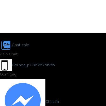
Chat zalo
Zalo Chat
Gọi ngay: 0362675686
Gọi Ngay
Chat fb