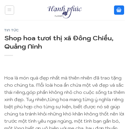
Skip
to
content
TIN TỨC
Shop hoa tươi thị xã Đông Chiều,
Quảng Ninh
Hoa là món quà đẹp nhất mà thiên nhiên đã trao tặng
cho chúng ta. Mỗi loài hoa ẩn chứa một vẻ đẹp và sắc
thái riêng,góp phần không nhỏ cho cuộc sống ta thêm
xinh đẹp. Tuy nhiên,từng hoa mang từng ý nghĩa riêng
biệt phù hợp cho từng sự kiện, biết được nó sẽ giúp
chúng ta tránh khỏi những khó khăn không thốt nên lời
trước một tình yêu ngại ngùng, một tình bạn gắn bó,
một lòng biết ơn vô biên với mẹ cha, hay đơn thuần