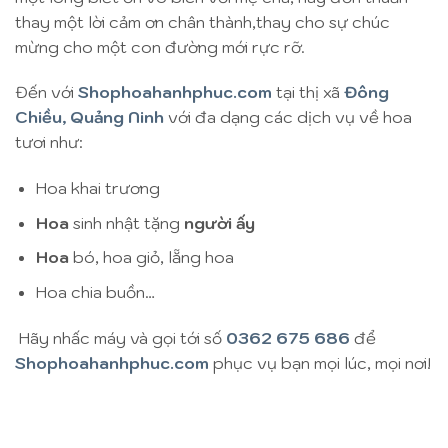
thay một lời cảm ơn chân thành,thay cho sự chúc
mừng cho một con đường mới rực rỡ.
Đến với
Shophoahanhphuc.com
tại thị xã
Đông
Chiều, Quảng Ninh
với đa dạng các dịch vụ về hoa
tươi như:
Hoa khai trương
Hoa
sinh nhật tặng
người ấy
Hoa
bó, hoa giỏ, lẵng hoa
Hoa chia buồn…
Hãy nhấc máy và gọi tới số
0362 675 686
để
Shophoahanhphuc.com
phục vụ bạn mọi lúc, mọi nơi!