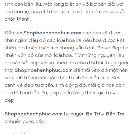
tình bạn bền lâu, một lòng biết ơn vô bờ bến đối với
cha với mẹ, hay chỉ đơn giản là một lời cảm ơn sâu sắc,
chân thành…
Đến với
Shophoahanhphuc.com
các bạn sẽ được
nhìn ngắm đầy đủ các loại hoa và kiểu hoa được kết
khéo léo hoàn toàn mới nhưng vẫn toát lên vẻ đẹp tự
nhiên vốn có của mỗi loài hoa. Từ những nguyên liệu
cơ bản kết hợp với sự khéo léo của đôi bàn tay người
thợ,
Shophoahanhphuc.com
đã thổi vào đó một hồn
hoa tinh tế với màu sắc thật tự nhiên, mềm mại. Bên
cạnh vẻ đẹp tươi tắn, sinh động đó, mỗi giỏ hoa còn
có độ tươi bền lâu, góp phần tăng thêm giá trị vẻ
đẹp.
Shophoahanhphuc.com
tại huyện
Ba Tri – Bến Tre
chuyên cung cấp: