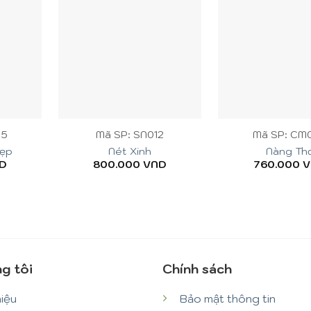
+
+
65
Mã SP: SN012
Mã SP: CM
Đẹp
Nét Xinh
Nàng Th
D
800.000
VND
760.000
V
g tôi
Chính sách
hiệu
Bảo mật thông tin