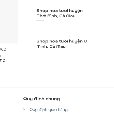
Shop hoa tươi huyện
Thới Bình, Cà Mau
+
+
Shop hoa tươi huyện U
Minh, Cà Mau
062
Mã SP: SN004
Mã SP: S
ơ
Lời Tỏ Tình
Love
ND
850.000
VND
700.000
Quy định chung
Quy định giao hàng