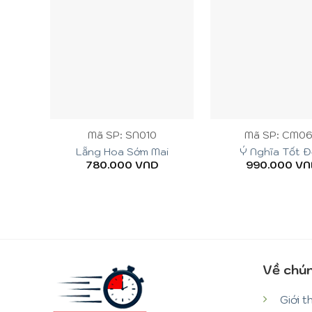
+
+
Mã SP: SN010
Mã SP: CM0
Lẵng Hoa Sớm Mai
Ý Nghĩa Tốt 
780.000
VND
990.000
VN
Về chún
Giới t