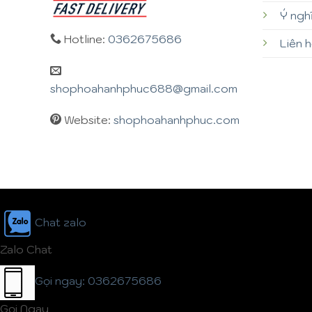
Ý ngh
Hotline:
0362675686
Liên 
shophoahanhphuc688@gmail.com
Website:
shophoahanhphuc.com
Chat zalo
Zalo Chat
Gọi ngay: 0362675686
Gọi Ngay