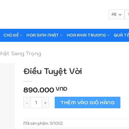
Tì
ki
CHỦ ĐỀ
HOA SINH NHẬT
HOA KHAI TRƯƠNG
QUÀ T
Nhật Sang Trọng
Điều Tuyệt Vời
890.000
VND
Điều Tuyệt Vời số lượng
THÊM VÀO GIỎ HÀNG
Mã sản phẩm:
SN002