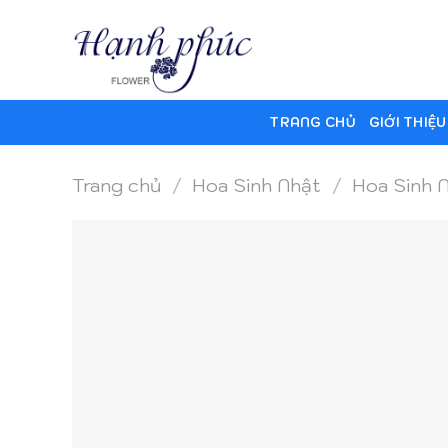
Skip
to
content
TRANG CHỦ
GIỚI THIỆU
Trang chủ
/
Hoa Sinh Nhật
/
Hoa Sinh 