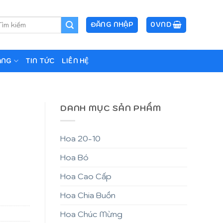
m
ĐĂNG NHẬP
0
VND
ếm:
ẶNG
TIN TỨC
LIÊN HỆ
DANH MỤC SẢN PHẨM
Hoa 20-10
Hoa Bó
Hoa Cao Cấp
Hoa Chia Buồn
Hoa Chúc Mừng