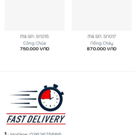
Mã SP: SN015
Mã SP: SN017
Công Chúa
Nồng Cháy
750.000
VND
870.000
VND
Hotline:
0362675686