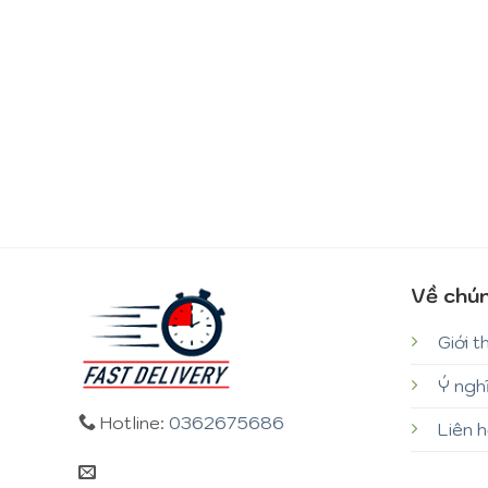
Về chún
Giới t
Ý ngh
Hotline:
0362675686
Liên 