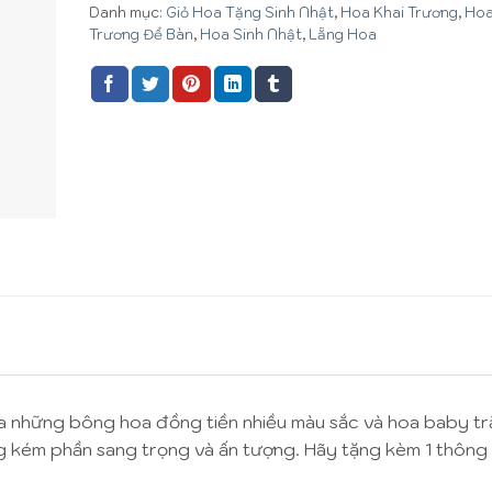
Danh mục:
Giỏ Hoa Tặng Sinh Nhật
,
Hoa Khai Trương
,
Hoa
Trương Để Bàn
,
Hoa Sinh Nhật
,
Lẵng Hoa
a những bông hoa đồng tiền nhiều màu sắc và hoa baby t
ng kém phần sang trọng và ấn tượng. Hãy tặng kèm 1 thông