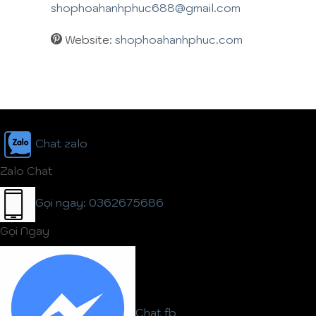
shophoahanhphuc688@gmail.com
Website:
shophoahanhphuc.com
Chat zalo
Zalo Chat
Gọi ngay: 0362675686
Gọi Ngay
Chat fb