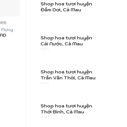
Shop hoa tươi huyện
Đầm Dơi, Cà Mau
+
+
066
Mã SP: SN011
Mã SP: C
c Mừng
Biết Ơn
Tươi Đ
ND
850.000
VND
750.000
Shop hoa tươi huyện
Cái Nước, Cà Mau
Shop hoa tươi huyện
Trần Văn Thời, Cà Mau
Shop hoa tươi huyện
Thới Bình, Cà Mau