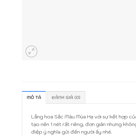
MÔ TẢ
ĐÁNH GIÁ (0)
Lẵng hoa Sắc Màu Mùa Hạ với sự kết hợp củ
tạo nên 1 nét rất riêng, đơn giản nhưng khô
điệp ý nghĩa gửi đến người ấy nhé.