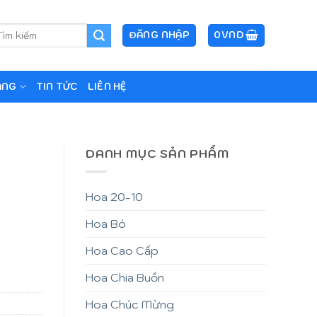
m
ĐĂNG NHẬP
0
VND
ếm:
ẶNG
TIN TỨC
LIÊN HỆ
DANH MỤC SẢN PHẨM
Hoa 20-10
Hoa Bó
Hoa Cao Cấp
Hoa Chia Buồn
Hoa Chúc Mừng