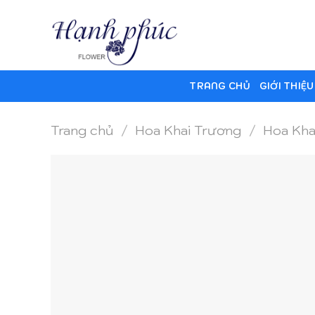
Skip
to
content
TRANG CHỦ
GIỚI THIỆU
Trang chủ
/
Hoa Khai Trương
/
Hoa Kha