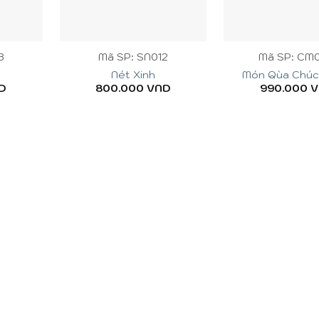
+
+
3
Mã SP: SN012
Mã SP: CM
Nét Xinh
Món Qùa Chú
D
800.000
VND
990.000
V