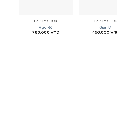
+
+
Mã SP: SN018
Mã SP: SN01
Rực Rỡ
Giản Dị
780.000
VND
450.000
VN