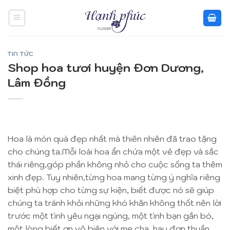
Skip
to
content
TIN TỨC
Shop hoa tươi huyện Đơn Dương,
Lâm Đồng
Hoa là món quà đẹp nhất mà thiên nhiên đã trao tặng
cho chúng ta.Mỗi loài hoa ẩn chứa một vẻ đẹp và sắc
thái riêng,góp phần không nhỏ cho cuộc sống ta thêm
xinh đẹp. Tuy nhiên,từng hoa mang từng ý nghĩa riêng
biệt phù hợp cho từng sự kiện, biết được nó sẽ giúp
chúng ta tránh khỏi những khó khăn không thốt nên lời
trước một tình yêu ngại ngùng, một tình bạn gắn bó,
một lòng biết ơn vô biên với mẹ cha, hay đơn thuần