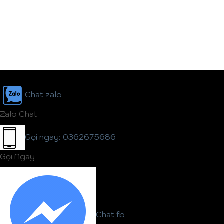
Chat zalo
Zalo Chat
Gọi ngay: 0362675686
Gọi Ngay
Chat fb