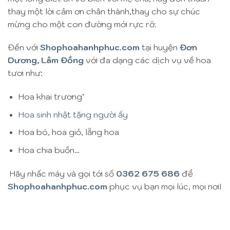
thay một lời cảm ơn chân thành,thay cho sự chúc
mừng cho một con đường mới rực rỡ.
Đến với
Shophoahanhphuc.com
tại huyện
Đơn
Dương, Lâm Đồng
với đa dạng các dịch vụ về hoa
tươi như:
Hoa khai trương’
Hoa sinh nhật tặng người ấy
Hoa bó, hoa giỏ, lẵng hoa
Hoa chia buồn…
Hãy nhấc máy và gọi tới số
0362 675 686
để
Shophoahanhphuc.com
phục vụ bạn mọi lúc, mọi nơi!