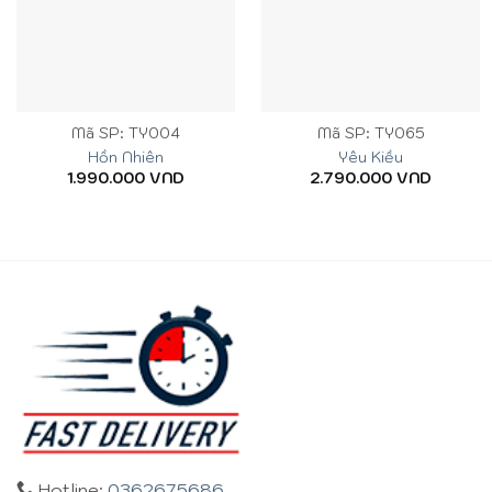
Mã SP: TY004
Mã SP: TY065
Hồn Nhiên
Yêu Kiều
1.990.000
VND
2.790.000
VND
Hotline:
0362675686