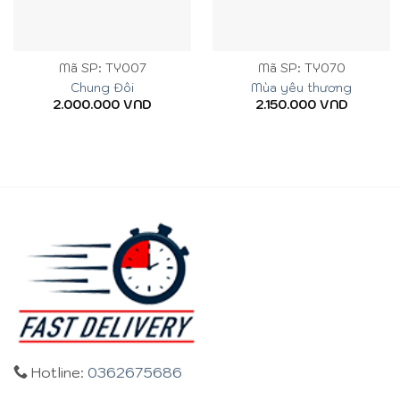
Mã SP: TY007
Mã SP: TY070
Chung Đôi
Mùa yêu thương
2.000.000
VND
2.150.000
VND
Hotline:
0362675686