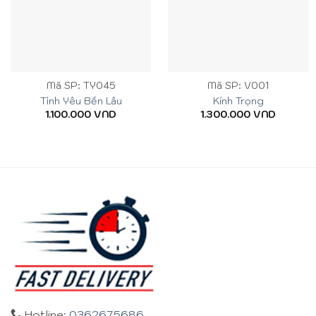
Mã SP: TY045
Mã SP: V001
Tình Yêu Bền Lâu
Kính Trọng
1.100.000
VND
1.300.000
VND
Hotline:
0362675686