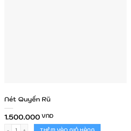
Nét Quyến Rũ
1.500.000
VND
Nét Quyến Rũ số lượng
THÊM VÀO GIỎ HÀNG