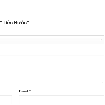
t “Tiễn Bước”
Email
*