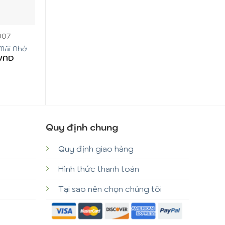
+
+
007
Mã SP: CB047
Mã SP: C
Hoa Chia Buồn Nhớ
Hoa Chia Buồ
Mãi Nhớ
Thương
Nhớ
VND
1.450.000
VND
1.950.000
Quy định chung
Quy định giao hàng
Hình thức thanh toán
Tại sao nên chọn chúng tôi