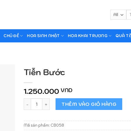
Tì
ki
CHỦ ĐỀ
HOA SINH NHẬT
HOA KHAI TRƯƠNG
QUÀ T
Tiễn Bước
1.250.000
VND
Tiễn Bước số lượng
THÊM VÀO GIỎ HÀNG
Mã sản phẩm:
CB058