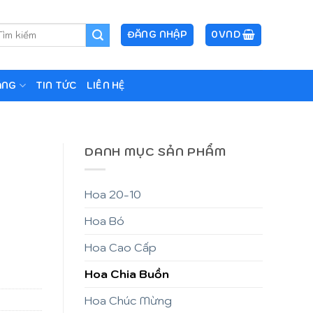
m
ĐĂNG NHẬP
0
VND
ếm:
ẶNG
TIN TỨC
LIÊN HỆ
DANH MỤC SẢN PHẨM
Hoa 20-10
Hoa Bó
Hoa Cao Cấp
Hoa Chia Buồn
Hoa Chúc Mừng