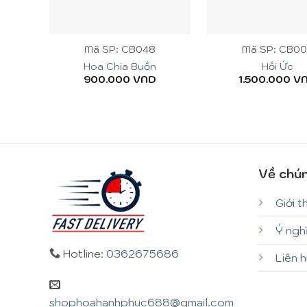
+
+
Mã SP: CB048
Mã SP: CB0
Hoa Chia Buồn
Hồi Ức
900.000
VND
1.500.000
V
Về chún
Giới t
Ý ngh
Hotline:
0362675686
Liên 
shophoahanhphuc688@gmail.com