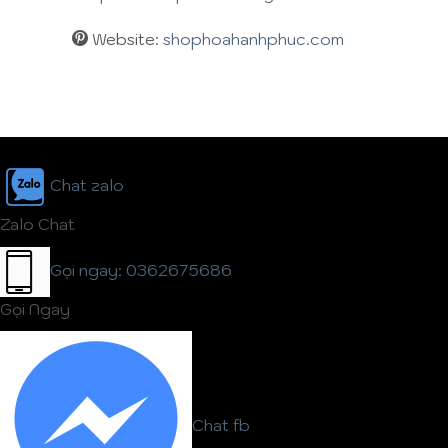
Website:
shophoahanhphuc.com
Chat zalo
Zalo Chat
Gọi ngay: 0362675686
Gọi Ngay
Chat fb