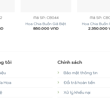
+
+
02
Mã SP: CB044
Mã SP: CB
Hoa Chia Buồn Giã Biệt
Hoa Chia Buồn 
ND
850.000
VND
2.350.000
g tôi
Chính sách
hiệu
Bảo mật thông tin
ĩa Hoa
Đổi trả hoàn tiền
hệ
Xử lý khiếu nại