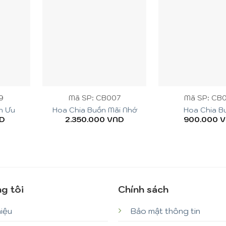
+
+
9
Mã SP: CB007
Mã SP: CB
n Ưu
Hoa Chia Buồn Mãi Nhớ
Hoa Chia B
D
2.350.000
VND
900.000
V
g tôi
Chính sách
hiệu
Bảo mật thông tin