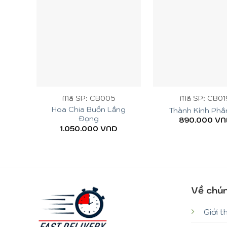
+
+
Mã SP: CB005
Mã SP: CB01
Hoa Chia Buồn Lắng
Thành Kính Phâ
Đọng
890.000
VN
1.050.000
VND
Về chún
Giới t