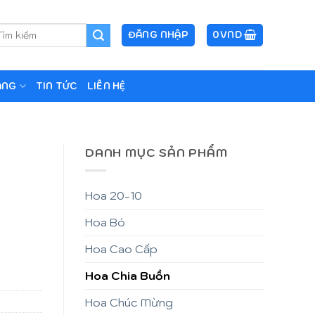
m
ĐĂNG NHẬP
0
VND
ếm:
ẶNG
TIN TỨC
LIÊN HỆ
DANH MỤC SẢN PHẨM
Hoa 20-10
Hoa Bó
Hoa Cao Cấp
Hoa Chia Buồn
Hoa Chúc Mừng