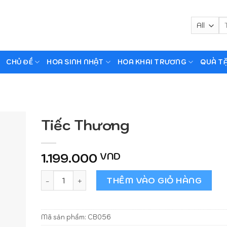
Tì
ki
CHỦ ĐỀ
HOA SINH NHẬT
HOA KHAI TRƯƠNG
QUÀ T
Tiếc Thương
1.199.000
VND
Tiếc Thương số lượng
THÊM VÀO GIỎ HÀNG
Mã sản phẩm:
CB056