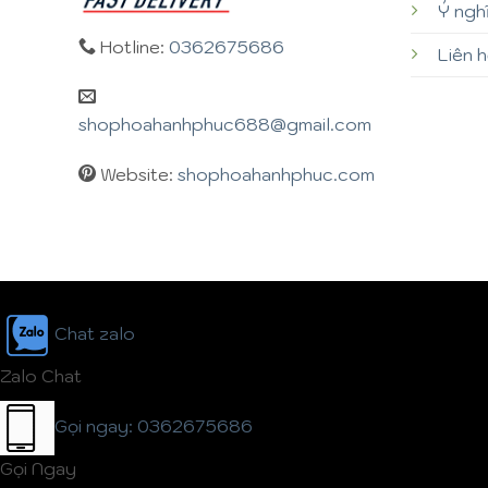
Ý ngh
Hotline:
0362675686
Liên 
shophoahanhphuc688@gmail.com
Website:
shophoahanhphuc.com
Chat zalo
Zalo Chat
Gọi ngay: 0362675686
Gọi Ngay