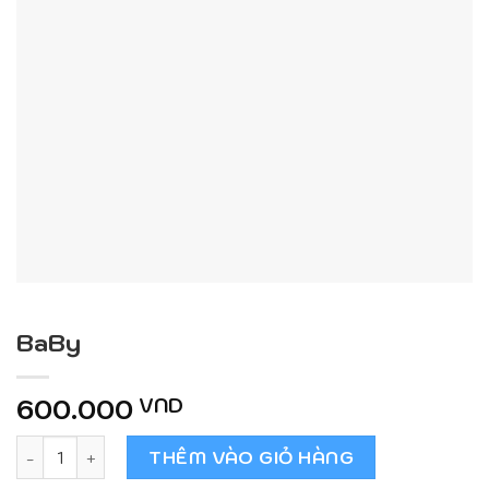
BaBy
600.000
VND
BaBy số lượng
THÊM VÀO GIỎ HÀNG