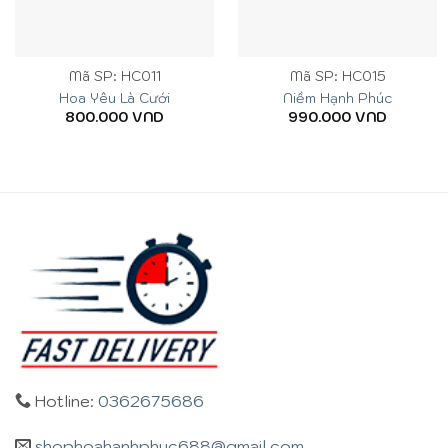
Mã SP: HC011
Mã SP: HC015
Hoa Yêu Là Cưới
Niềm Hạnh Phúc
800.000
VND
990.000
VND
Hotline:
0362675686
shophoahanhphuc688@gmail.com