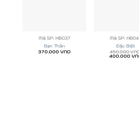
+
+
Mã SP: HB037
Mã SP: HB04
Bạn Thân
Đặc Biệt
370.000
VND
450.000
VN
400.000
VN