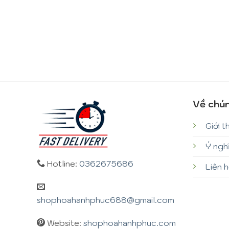
Về chún
Giới t
Ý ngh
Hotline:
0362675686
Liên 
shophoahanhphuc688@gmail.com
Website:
shophoahanhphuc.com