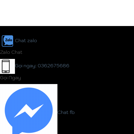
Chat zalo
Zalo Chat
Gọi ngay: 0362675686
Gọi Ngay
Chat fb