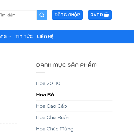
m
ĐĂNG NHẬP
0
VND
ếm:
ẶNG
TIN TỨC
LIÊN HỆ
DANH MỤC SẢN PHẨM
Hoa 20-10
Hoa Bó
Hoa Cao Cấp
Hoa Chia Buồn
Hoa Chúc Mừng