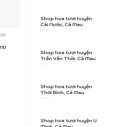
Shop hoa tươi huyện
Cái Nước, Cà Mau
+
+
020
Mã SP: HB018
Mã SP: H
h
Sang Trọng
Nắng N
ND
490.000
VND
400.000
Shop hoa tươi huyện
Trần Văn Thời, Cà Mau
Shop hoa tươi huyện
Thới Bình, Cà Mau
Shop hoa tươi huyện U
Minh, Cà Mau