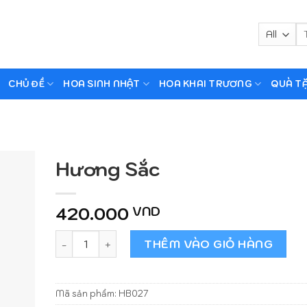
Tì
ki
CHỦ ĐỀ
HOA SINH NHẬT
HOA KHAI TRƯƠNG
QUÀ T
Hương Sắc
420.000
VND
Hương Sắc số lượng
THÊM VÀO GIỎ HÀNG
Mã sản phẩm:
HB027