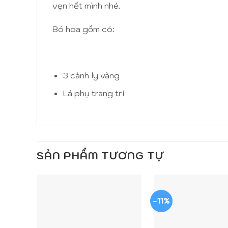
vẹn hết mình nhé.
Bó hoa gồm có:
3 cành ly vàng
Lá phụ trang trí
SẢN PHẨM TƯƠNG TỰ
-11%