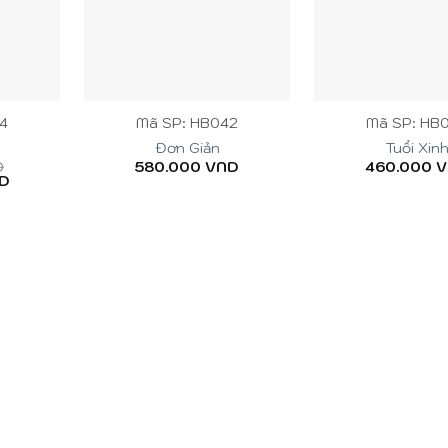
+
+
4
Mã SP: HB042
Mã SP: HB
Đơn Giản
Tuổi Xin
D
580.000
VND
460.000
V
D